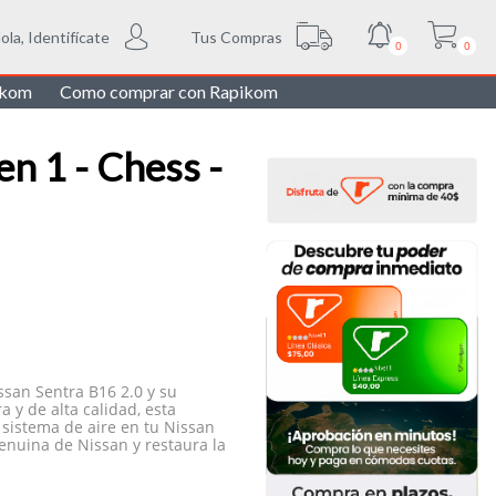
Tus Compras
ola, Identifícate
0
0
ikom
Como comprar con Rapikom
n 1 - Chess -
san Sentra B16 2.0 y su
y de alta calidad, esta
sistema de aire en tu Nissan
enuina de Nissan y restaura la