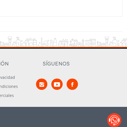
IÓN
SÍGUENOS
rivacidad
ndiciones
rciales