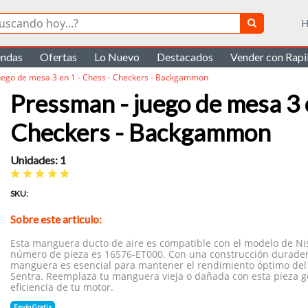
H
endas
Ofertas
Lo Nuevo
Destacados
Vender con Rap
uego de mesa 3 en 1 - Chess - Checkers - Backgammon
Pressman - juego de mesa 3 e
Checkers - Backgammon
Unidades: 1
SKU:
Sobre este articulo:
Esta manguera ducto de aire es compatible con el modelo de Nis
número de pieza es 16576-ET000. Con una construcción duradera 
manguera es esencial para mantener el rendimiento óptimo del 
Sentra. Reemplaza tu manguera vieja o dañada con esta pieza g
eficiencia de tu motor.
Envío Gratis