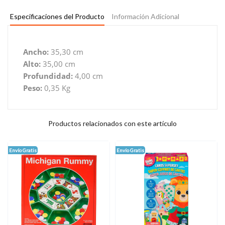
Especificaciones del Producto
Información Adicional
Ancho:
35,30 cm
Alto:
35,00 cm
Profundidad:
4,00 cm
Peso:
0,35 Kg
Productos relacionados con este artículo
Envío Gratis
Envío Gratis