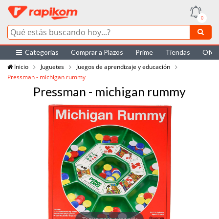
0
Categorías
Comprar a Plazos
Prime
Tiendas
Ofer
Inicio
Juguetes
Juegos de aprendizaje y educación
Pressman - michigan rummy
Pressman - michigan rummy