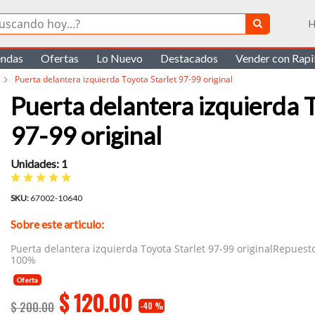
H
endas
Ofertas
Lo Nuevo
Destacados
Vender con Rap
Puerta delantera izquierda Toyota Starlet 97-99 original
Puerta delantera izquierda T
97-99 original
Unidades: 1
SKU:
67002-10640
Sobre este articulo:
Puerta delantera izquierda Toyota Starlet 97-99 originalRepuest
100%
Oferta
$
120.00
$ 200.00
-40 %