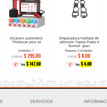
Escaners automotriz
Empacadura múltiple de
Thinkscan plus s4
admisión Toyota Prado 4
Runner. (par)
Unidades: 1
Paquete: 2 Unidades
$
295.00
$
8.00
$ 330.00
$ 10.00
$ 147.50
$ 4.00
hoy
hoy
OS
SERVICIOS
INFORMAC