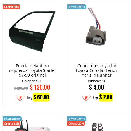
Oferta 40%
Envío Gratis
Puerta delantera
Conectores inyector
izquierda Toyota Starlet
Toyota Corolla, Terios,
97-99 original
Yaris, 4 Runner
Unidades: 1
Unidades: 1
$
120.00
$
4.00
$ 200.00
$ 60.00
$ 2.00
hoy
hoy
Envío Gratis
Envío Gratis
Oferta 11%
Oferta 20%