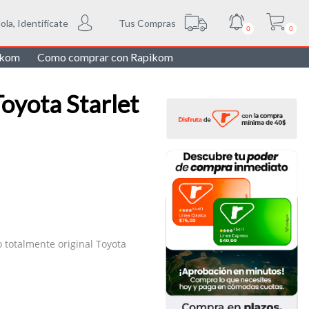
Tus Compras
ola, Identifícate
0
0
ikom
Como comprar con Rapikom
oyota Starlet
o totalmente original Toyota