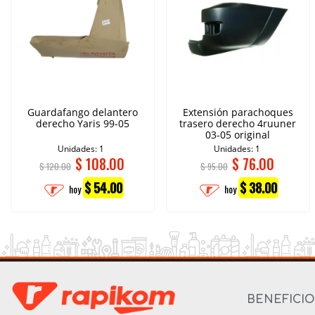
Guardafango delantero
Extensión parachoques
derecho Yaris 99-05
trasero derecho 4ruuner
03-05 original
Unidades: 1
Unidades: 1
$
108.00
$
76.00
$ 120.00
$ 95.00
$ 54.00
$ 38.00
hoy
hoy
BENEFICI