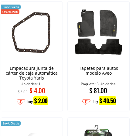
Envío Gratis
Oferta 20%
Empacadura junta de
Tapetes para autos
cárter de caja automática
modelo Aveo
Toyota Yaris
Unidades: 1
Paquete: 3 Unidades
$
4.00
$
81.00
$ 5.00
$ 2.00
$ 40.50
hoy
hoy
Envío Gratis