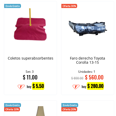
Envío Gratis
Oferta 30%
Coletos superabsorbentes
Faro derecho Toyota
Corolla 13-15
Set: 3
Unidades: 1
$
11.00
$
560.00
$ 800.00
$ 5.50
$ 280.00
hoy
hoy
Envío Gratis
Envío Gratis
Oferta 10%
Oferta 20%