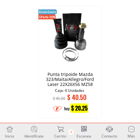
Envío Gratis
Oferta 10%
Punta tripoide Mazda
323/Maita/Allegro/Ford
Laser 22X26X56 MZ58
Caja: 4 Unidades
$
40.50
$ 45.00
$ 20.25
hoy
0
Inicio
Identifícate
Carrito
Escanea
Contacto
Más