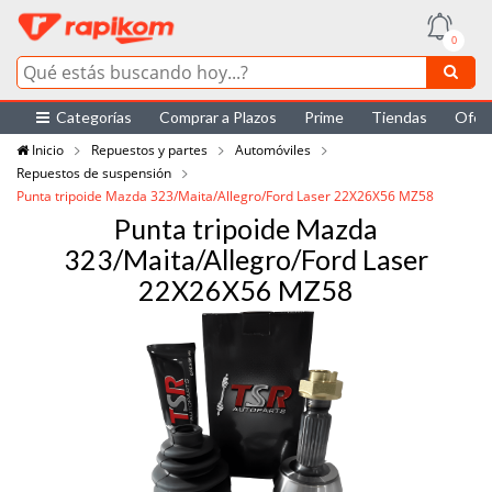
0
Categorías
Comprar a Plazos
Prime
Tiendas
Ofer
Inicio
Repuestos y partes
Automóviles
Repuestos de suspensión
Punta tripoide Mazda 323/Maita/Allegro/Ford Laser 22X26X56 MZ58
Punta tripoide Mazda
323/Maita/Allegro/Ford Laser
22X26X56 MZ58