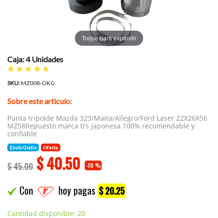
Toque para expandir
Caja: 4 Unidades
SKU:
MZ008-OKG
Sobre este articulo:
Punta tripoide Mazda 323/Maita/Allegro/Ford Laser 22X26X56
MZ58Repuesto marca trs japonesa 100% recomendable y
confiable
Envío Gratis
Oferta
$
40.50
$ 45.00
-10 %
Con
hoy pagas
$ 20.25
Cantidad disponible: 20