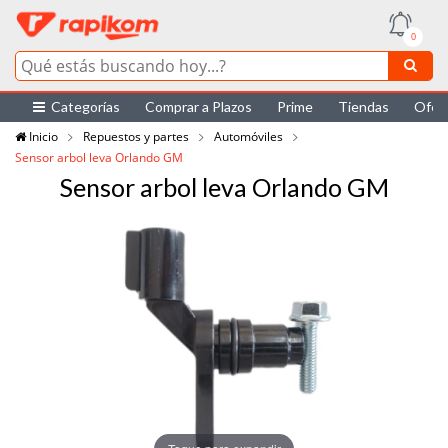
0
Categorías
Comprar a Plazos
Prime
Tiendas
Ofer
Inicio
Repuestos y partes
Automóviles
Sensor arbol leva Orlando GM
Sensor arbol leva Orlando GM