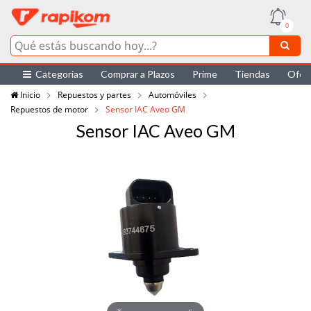
0
Categorías
Comprar a Plazos
Prime
Tiendas
Ofer
Inicio
Repuestos y partes
Automóviles
Repuestos de motor
Sensor IAC Aveo GM
Sensor IAC Aveo GM