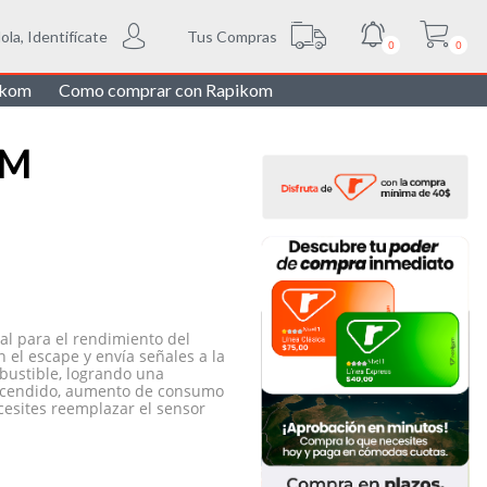
Tus Compras
ola, Identifícate
0
0
ikom
Como comprar con Rapikom
GM
l para el rendimiento del
 el escape y envía señales a la
bustible, logrando una
 encendido, aumento de consumo
esites reemplazar el sensor