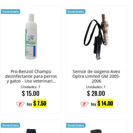
Envío Gratis
Envío Gratis
Pro-Benzoil Champú
Sensor de oxigeno Aveo
desinfectante para perros
Optra Limited GM 2005-
y gatos - Uso veterinario
2006
360 ml
Unidades: 1
Unidades: 1
$
15.00
$
28.00
$ 7.50
$ 14.00
hoy
hoy
Envío Gratis
Envío Gratis