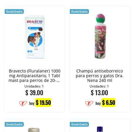
Envío Gratis
Envío Gratis
Bravecto (Fluralaner) 1000
Champú antiseborreico
mg Antiparasitario, 1 Tabl
para perros y gatos Dra.
mast para perros de 20-40
Nena 240 ml
kg
Unidades: 1
Unidades: 1
$
39.00
$
13.00
$ 19.50
$ 6.50
hoy
hoy
Envío Gratis
Envío Gratis