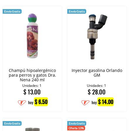
Envío Gratis
Envío Gratis
Champú hipoalergénico
Inyector gasolina Orlando
para perros y gatos Dra.
GM
Nena 240 ml
Unidades: 1
Unidades: 1
$
13.00
$
28.00
$ 6.50
$ 14.00
hoy
hoy
Envío Gratis
Envío Gratis
Oferta 13%