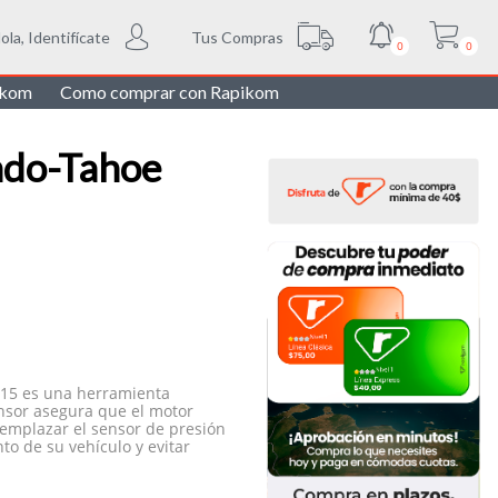
Tus Compras
ola, Identifícate
0
0
ikom
Como comprar con Rapikom
rado-Tahoe
015 es una herramienta
ensor asegura que el motor
eemplazar el sensor de presión
to de su vehículo y evitar