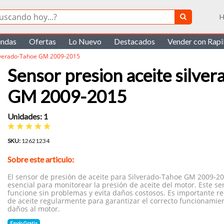
H
endas
Ofertas
Lo Nuevo
Destacados
Vender con Rap
ilverado-Tahoe GM 2009-2015
Sensor presion aceite silve
GM 2009-2015
Unidades: 1
SKU:
12621234
Sobre este articulo:
El sensor de presión de aceite para Silverado-Tahoe GM 2009-2
esencial para monitorear la presión de aceite del motor. Este s
funcione sin problemas y evita daños costosos. Es importante r
de aceite regularmente para garantizar el correcto funcionamien
daños al motor.
Envío Gratis