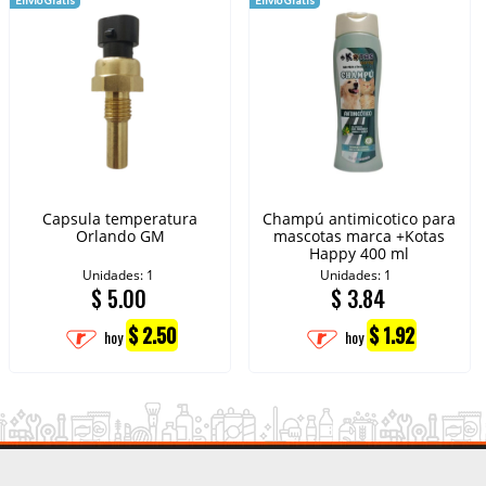
Capsula temperatura
Champú antimicotico para
Orlando GM
mascotas marca +Kotas
Happy 400 ml
Unidades: 1
Unidades: 1
$
5.00
$
3.84
$ 2.50
$ 1.92
hoy
hoy