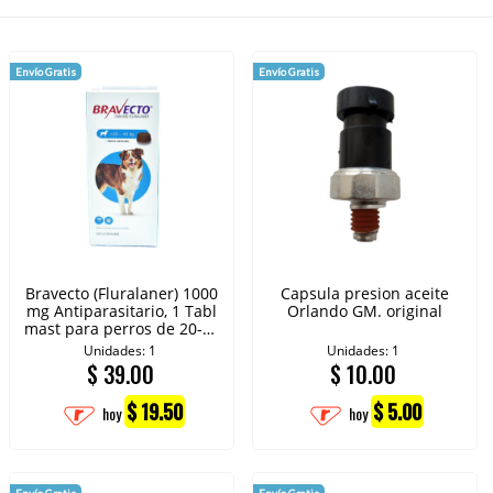
Envío Gratis
Envío Gratis
Bravecto (Fluralaner) 1000
Capsula presion aceite
mg Antiparasitario, 1 Tabl
Orlando GM. original
mast para perros de 20-40
kg
Unidades: 1
Unidades: 1
$
39.00
$
10.00
$ 19.50
$ 5.00
hoy
hoy
Envío Gratis
Envío Gratis