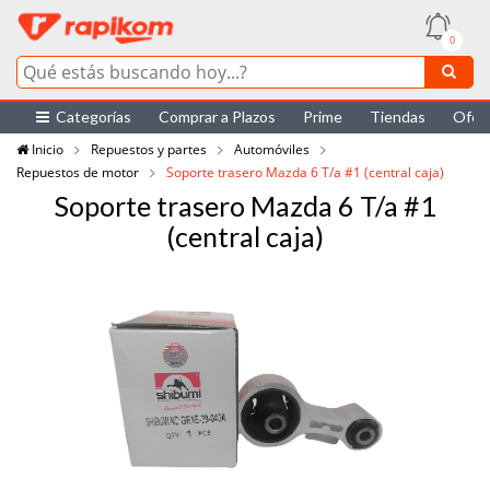
0
Categorías
Comprar a Plazos
Prime
Tiendas
Ofer
Inicio
Repuestos y partes
Automóviles
Repuestos de motor
Soporte trasero Mazda 6 T/a #1 (central caja)
Soporte trasero Mazda 6 T/a #1
(central caja)