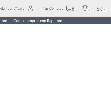
Tus Compras
ola, Identifícate
0
0
ikom
Como comprar con Rapikom