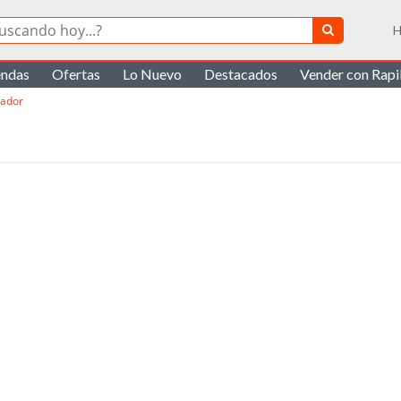
H
endas
Ofertas
Lo Nuevo
Destacados
Vender con Rap
tador