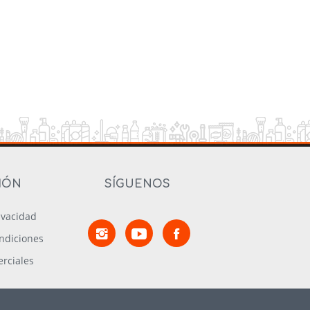
IÓN
SÍGUENOS
rivacidad
ndiciones
rciales