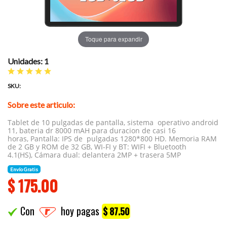
Toque para expandir
Unidades: 1
SKU:
Sobre este articulo:
Tablet de 10 pulgadas de pantalla, sistema operativo android
11, bateria dr 8000 mAH para duracion de casi 16
horas, Pantalla: IPS de pulgadas 1280*800 HD. Memoria RAM
de 2 GB y ROM de 32 GB, WI-FI y BT: WIFI + Bluetooth
4.1(HS), Cámara dual: delantera 2MP + trasera 5MP
Envío Gratis
$
175.00
Con
hoy pagas
$ 87.50