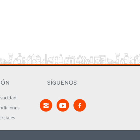
IÓN
SÍGUENOS
rivacidad
ndiciones
rciales