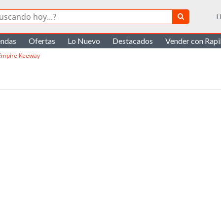
H
endas
Ofertas
Lo Nuevo
Destacados
Vender con Rap
Empire Keeway