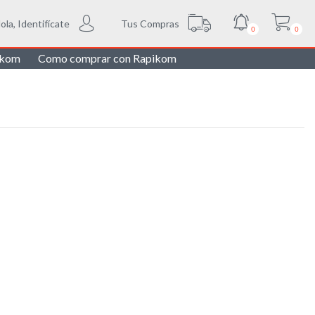
Tus Compras
ola, Identifícate
0
0
ikom
Como comprar con Rapikom