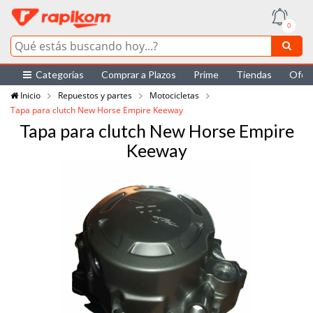
0
Categorías
Comprar a Plazos
Prime
Tiendas
Ofer
Inicio
Repuestos y partes
Motocicletas
Tapa para clutch New Horse Empire Keeway
Tapa para clutch New Horse Empire
Keeway