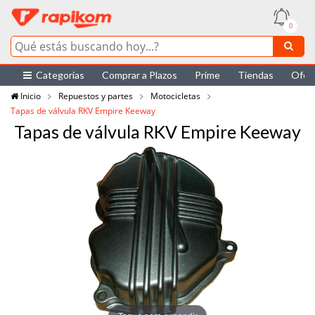
0
Categorías
Comprar a Plazos
Prime
Tiendas
Ofer
Inicio
Repuestos y partes
Motocicletas
Tapas de válvula RKV Empire Keeway
Tapas de válvula RKV Empire Keeway