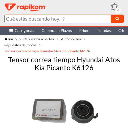
0
Categorías
Comprar a Plazos
Prime
Tiendas
Ofer
Inicio
Repuestos y partes
Automóviles
Repuestos de motor
Tensor correa tiempo Hyundai Atos Kia Picanto K6126
Tensor correa tiempo Hyundai Atos
Kia Picanto K6126