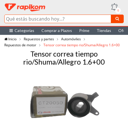
0
Categorías
Comprar a Plazos
Prime
Tiendas
Ofer
Inicio
Repuestos y partes
Automóviles
Repuestos de motor
Tensor correa tiempo rio/Shuma/Allegro 1.6+00
Tensor correa tiempo
rio/Shuma/Allegro 1.6+00