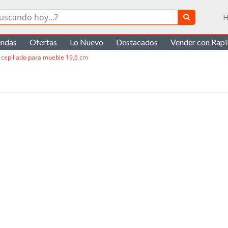
H
endas
Ofertas
Lo Nuevo
Destacados
Vender con Rap
l cepillado para mueble 19,6 cm