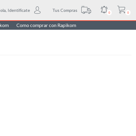
Tus Compras
ola, Identifícate
0
0
ikom
Como comprar con Rapikom