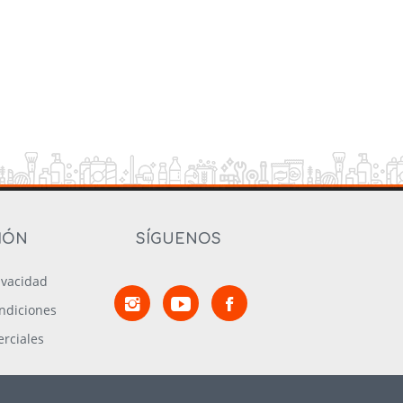
IÓN
SÍGUENOS
rivacidad
ndiciones
rciales