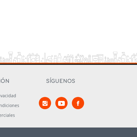
IÓN
SÍGUENOS
rivacidad
ndiciones
rciales