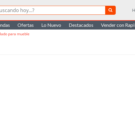
H
endas
Ofertas
Lo Nuevo
Destacados
Vender con Rap
llado para mueble