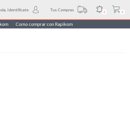
Tus Compras
ola, Identifícate
0
0
ikom
Como comprar con Rapikom